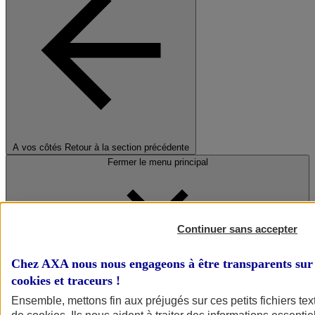
A vos côtés
Retour à la section précédente
Fermer le menu principal
Continuer sans accepter
Chez AXA nous nous engageons à être transparents sur 
cookies et traceurs
!
Préserver la nature et le climat
Ensemble, mettons fin aux préjugés sur ces petits fichiers te
Faire avancer la solidarité et l'inclusion