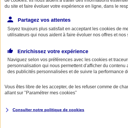
de
cookies
. Ils nous aident à traiter des informations essentie
Donner toute leur place aux territoires
du site et faire évoluer votre expérience en ligne, dans le resp
Porter l'élan du rugby féminin
Partagez vos attentes
Soyez toujours plus satisfait en acceptant les
cookies
de mes
utilisateurs qui nous aident à faire évoluer nos offres et nos 
Enrichissez votre expérience
Naviguez selon vos préférences avec les
cookies et traceur
personnalisation qui nous permettent d'afficher du contenu a
des publicités personnalisées et de suivre la performance
Vous êtes libre de les accepter, de les refuser comme de cha
allant sur
"Paramétrer mes
cookies
"
Nos actualités
Retour à la section précédente
Fermer le menu principal
Consulter notre politique de
cookies