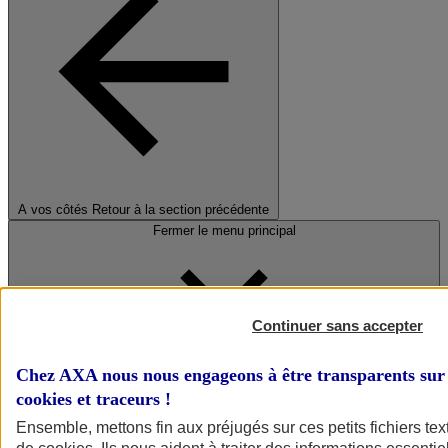
A vos côtés
Retour à la section précédente
Fermer le menu principal
Continuer sans accepter
Chez AXA nous nous engageons à être transparents sur 
cookies et traceurs
!
Préserver la nature et le climat
Ensemble, mettons fin aux préjugés sur ces petits fichiers te
Faire avancer la solidarité et l'inclusion