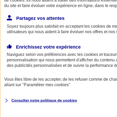
de
cookies
. Ils nous aident à traiter des informations essentie
Donner toute leur place aux territoires
du site et faire évoluer votre expérience en ligne, dans le resp
Porter l'élan du rugby féminin
Partagez vos attentes
Soyez toujours plus satisfait en acceptant les
cookies
de mes
utilisateurs qui nous aident à faire évoluer nos offres et nos 
Enrichissez votre expérience
Naviguez selon vos préférences avec les
cookies et traceur
personnalisation qui nous permettent d'afficher du contenu a
des publicités personnalisées et de suivre la performance
Vous êtes libre de les accepter, de les refuser comme de cha
allant sur
"Paramétrer mes
cookies
"
Nos actualités
Retour à la section précédente
Fermer le menu principal
Consulter notre politique de
cookies