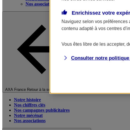
Nos associations
Enrichissez votre expé
Naviguez selon vos préférences 
contenu adapté à vos centres d'i
Vous êtes libre de les accepter, 
Consulter notre politiqu
Fermer le menu principal
AXA France
Retour à la section précédente
Notre histoire
Nos chiffres clés
Nos campagnes publicitaires
Notre mécénat
Nos associations