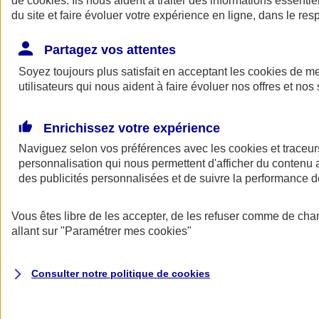
de
cookies
. Ils nous aident à traiter des informations essentie
Donner toute leur place aux territoires
du site et faire évoluer votre expérience en ligne, dans le resp
Porter l'élan du rugby féminin
Partagez vos attentes
Soyez toujours plus satisfait en acceptant les
cookies
de mes
utilisateurs qui nous aident à faire évoluer nos offres et nos 
Enrichissez votre expérience
Naviguez selon vos préférences avec les
cookies et traceur
personnalisation qui nous permettent d'afficher du contenu a
des publicités personnalisées et de suivre la performance
Vous êtes libre de les accepter, de les refuser comme de cha
allant sur
"Paramétrer mes
cookies
"
Nos actualités
Retour à la section précédente
Fermer le menu principal
Consulter notre politique de
cookies