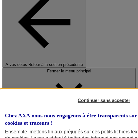
A vos côtés
Retour à la section précédente
Fermer le menu principal
Continuer sans accepter
Chez AXA nous nous engageons à être transparents sur 
cookies et traceurs
!
Préserver la nature et le climat
Ensemble, mettons fin aux préjugés sur ces petits fichiers te
Faire avancer la solidarité et l'inclusion