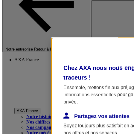
Fermer le menu princip
Notre entreprise
Retour à la section précédente
AXA France
Chez AXA nous nous enga
traceurs
!
Ensemble, mettons fin aux préjugé
informations essentielles pour gar
privée.
AXA France
Partagez vos attentes
Notre histoire
Nos chiffres clés
Soyez toujours plus satisfait en 
Nos campagnes publicitaires
Notre mécénat
nos offres et nos services.