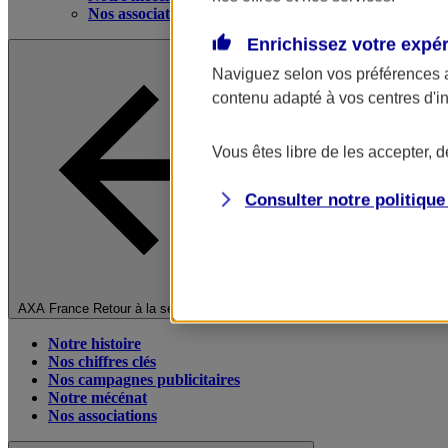
Nos associations
Enrichissez votre expé
Naviguez selon vos préférences 
contenu adapté à vos centres d'i
Vous êtes libre de les accepter, 
Consulter notre politiqu
Fermer le menu principal
AXA France
Retour à la section précédente
Notre histoire
Nos chiffres clés
Nos campagnes publicitaires
Notre mécénat
Nos associations