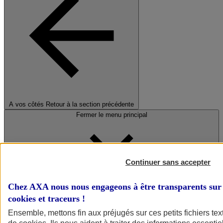
A vos côtés
Retour à la section précédente
Fermer le menu principal
Continuer sans accepter
Chez AXA nous nous engageons à être transparents sur 
cookies et traceurs
!
Préserver la nature et le climat
Ensemble, mettons fin aux préjugés sur ces petits fichiers te
Faire avancer la solidarité et l'inclusion