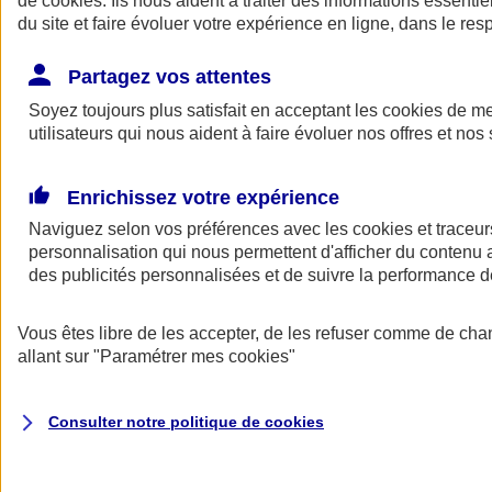
de
cookies
. Ils nous aident à traiter des informations essentie
Donner toute leur place aux territoires
du site et faire évoluer votre expérience en ligne, dans le resp
Porter l'élan du rugby féminin
Partagez vos attentes
Soyez toujours plus satisfait en acceptant les
cookies
de mes
utilisateurs qui nous aident à faire évoluer nos offres et nos 
Enrichissez votre expérience
Naviguez selon vos préférences avec les
cookies et traceur
personnalisation qui nous permettent d'afficher du contenu a
des publicités personnalisées et de suivre la performance
Vous êtes libre de les accepter, de les refuser comme de cha
allant sur
"Paramétrer mes
cookies
"
Nos actualités
Retour à la section précédente
Fermer le menu principal
Consulter notre politique de
cookies