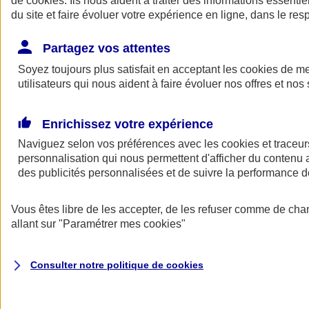
de
cookies
. Ils nous aident à traiter des informations essentie
Donner toute leur place aux territoires
du site et faire évoluer votre expérience en ligne, dans le resp
Porter l'élan du rugby féminin
Partagez vos attentes
Soyez toujours plus satisfait en acceptant les
cookies
de mes
utilisateurs qui nous aident à faire évoluer nos offres et nos 
Enrichissez votre expérience
Naviguez selon vos préférences avec les
cookies et traceur
personnalisation qui nous permettent d'afficher du contenu a
des publicités personnalisées et de suivre la performance
Vous êtes libre de les accepter, de les refuser comme de cha
allant sur
"Paramétrer mes
cookies
"
Nos actualités
Retour à la section précédente
Fermer le menu principal
Consulter notre politique de
cookies