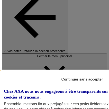
A vos côtés
Retour à la section précédente
Fermer le menu principal
Continuer sans accepter
Chez AXA nous nous engageons à être transparents sur 
cookies et traceurs
!
Préserver la nature et le climat
Ensemble, mettons fin aux préjugés sur ces petits fichiers te
Faire avancer la solidarité et l'inclusion