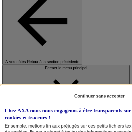
A vos côtés
Retour à la section précédente
Fermer le menu principal
Continuer sans accepter
Chez AXA nous nous engageons à être transparents sur 
cookies et traceurs
!
Préserver la nature et le climat
Ensemble, mettons fin aux préjugés sur ces petits fichiers te
Faire avancer la solidarité et l'inclusion