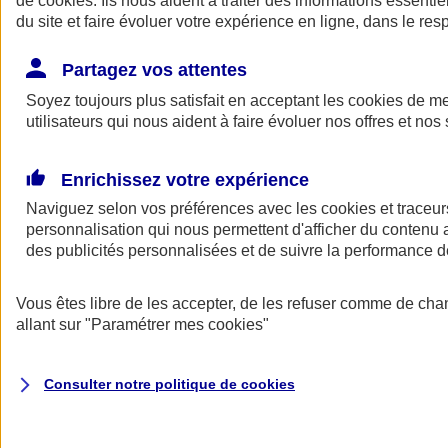
de
cookies
. Ils nous aident à traiter des informations essentie
Donner toute leur place aux territoires
du site et faire évoluer votre expérience en ligne, dans le resp
Porter l'élan du rugby féminin
Partagez vos attentes
Soyez toujours plus satisfait en acceptant les
cookies
de mes
utilisateurs qui nous aident à faire évoluer nos offres et nos 
Enrichissez votre expérience
Naviguez selon vos préférences avec les
cookies et traceur
personnalisation qui nous permettent d'afficher du contenu a
des publicités personnalisées et de suivre la performance
Vous êtes libre de les accepter, de les refuser comme de cha
allant sur
"Paramétrer mes
cookies
"
Nos actualités
Retour à la section précédente
Fermer le menu principal
Consulter notre politique de
cookies