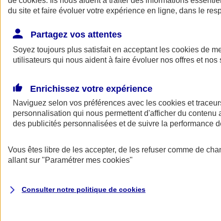
de
cookies
. Ils nous aident à traiter des informations essentie
Donner toute leur place aux territoires
du site et faire évoluer votre expérience en ligne, dans le resp
Porter l'élan du rugby féminin
Partagez vos attentes
Soyez toujours plus satisfait en acceptant les
cookies
de mes
utilisateurs qui nous aident à faire évoluer nos offres et nos 
Enrichissez votre expérience
Naviguez selon vos préférences avec les
cookies et traceur
personnalisation qui nous permettent d'afficher du contenu a
des publicités personnalisées et de suivre la performance
Vous êtes libre de les accepter, de les refuser comme de cha
allant sur
"Paramétrer mes
cookies
"
Nos actualités
Retour à la section précédente
Fermer le menu principal
Consulter notre politique de
cookies