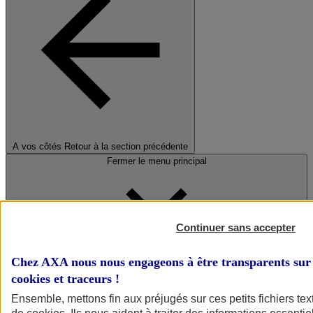
A vos côtés
Retour à la section précédente
Fermer le menu principal
Continuer sans accepter
Chez AXA nous nous engageons à être transparents sur 
cookies et traceurs
!
Préserver la nature et le climat
Ensemble, mettons fin aux préjugés sur ces petits fichiers te
Faire avancer la solidarité et l'inclusion