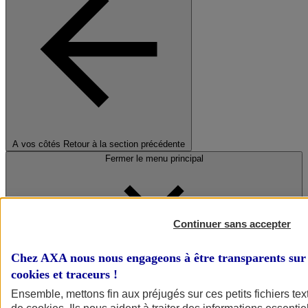
A vos côtés
Retour à la section précédente
Fermer le menu principal
Continuer sans accepter
Chez AXA nous nous engageons à être transparents sur 
cookies et traceurs
!
Préserver la nature et le climat
Ensemble, mettons fin aux préjugés sur ces petits fichiers te
Faire avancer la solidarité et l'inclusion