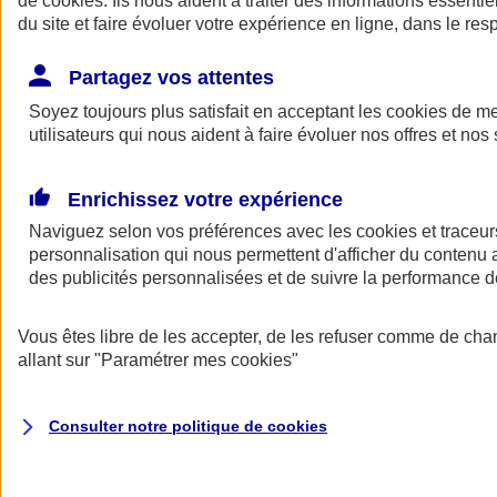
de
cookies
. Ils nous aident à traiter des informations essentie
Donner toute leur place aux territoires
du site et faire évoluer votre expérience en ligne, dans le resp
Porter l'élan du rugby féminin
Partagez vos attentes
Soyez toujours plus satisfait en acceptant les
cookies
de mes
utilisateurs qui nous aident à faire évoluer nos offres et nos 
Enrichissez votre expérience
Naviguez selon vos préférences avec les
cookies et traceur
personnalisation qui nous permettent d'afficher du contenu a
des publicités personnalisées et de suivre la performance
Vous êtes libre de les accepter, de les refuser comme de cha
allant sur
"Paramétrer mes
cookies
"
Nos actualités
Retour à la section précédente
Fermer le menu principal
Consulter notre politique de
cookies