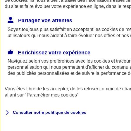
de
cookies
. Ils nous aident à traiter des informations essentie
Donner toute leur place aux territoires
du site et faire évoluer votre expérience en ligne, dans le resp
Porter l'élan du rugby féminin
Partagez vos attentes
Soyez toujours plus satisfait en acceptant les
cookies
de mes
utilisateurs qui nous aident à faire évoluer nos offres et nos 
Enrichissez votre expérience
Naviguez selon vos préférences avec les
cookies et traceur
personnalisation qui nous permettent d'afficher du contenu a
des publicités personnalisées et de suivre la performance
Vous êtes libre de les accepter, de les refuser comme de cha
allant sur
"Paramétrer mes
cookies
"
Nos actualités
Retour à la section précédente
Fermer le menu principal
Consulter notre politique de
cookies