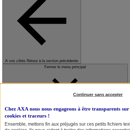
A vos côtés
Retour à la section précédente
Fermer le menu principal
Continuer sans accepter
Chez AXA nous nous engageons à être transparents sur 
cookies et traceurs
!
Préserver la nature et le climat
Ensemble, mettons fin aux préjugés sur ces petits fichiers te
Faire avancer la solidarité et l'inclusion