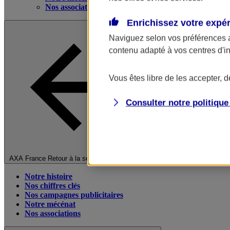
Nos associations
Enrichissez votre expé
Naviguez selon vos préférences 
contenu adapté à vos centres d'i
Vous êtes libre de les accepter, 
Consulter notre politiqu
Fermer le menu principal
AXA France
Retour à la section précédente
Notre histoire
Nos chiffres clés
Nos campagnes publicitaires
Notre mécénat
Nos associations