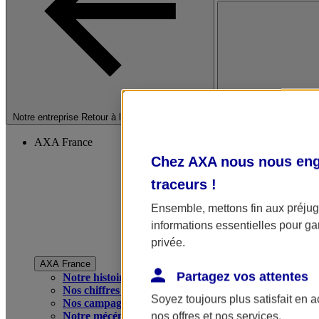
Fermer le menu princip
Notre entreprise
Retour à la section précédente
AXA France
Chez AXA nous nous enga
traceurs
!
Ensemble, mettons fin aux préjugé
informations essentielles pour gar
privée.
AXA France
Partagez vos attentes
Notre histoire
Nos chiffres clés
Soyez toujours plus satisfait en 
Nos campagnes publicitaires
Notre mécénat
nos offres et nos services.