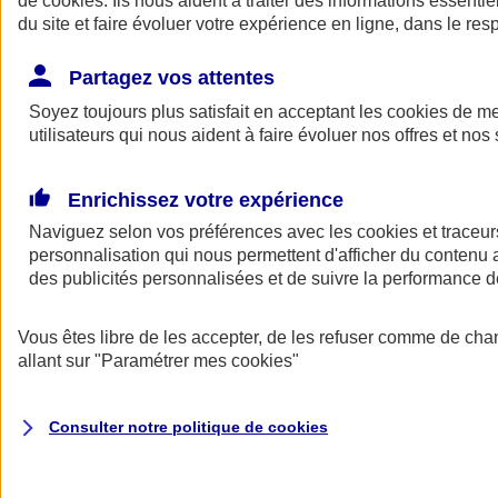
de
cookies
. Ils nous aident à traiter des informations essentie
Donner toute leur place aux territoires
du site et faire évoluer votre expérience en ligne, dans le resp
Porter l'élan du rugby féminin
Partagez vos attentes
Soyez toujours plus satisfait en acceptant les
cookies
de mes
utilisateurs qui nous aident à faire évoluer nos offres et nos 
Enrichissez votre expérience
Naviguez selon vos préférences avec les
cookies et traceur
personnalisation qui nous permettent d'afficher du contenu a
des publicités personnalisées et de suivre la performance
Vous êtes libre de les accepter, de les refuser comme de cha
allant sur
"Paramétrer mes
cookies
"
Nos actualités
Retour à la section précédente
Fermer le menu principal
Consulter notre politique de
cookies