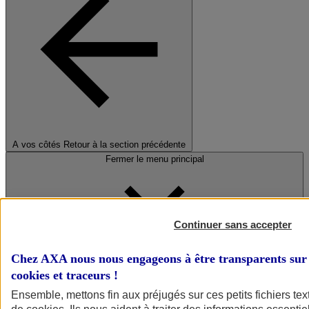
A vos côtés
Retour à la section précédente
Fermer le menu principal
Continuer sans accepter
Chez AXA nous nous engageons à être transparents sur 
cookies et traceurs
!
Préserver la nature et le climat
Ensemble, mettons fin aux préjugés sur ces petits fichiers te
Faire avancer la solidarité et l'inclusion