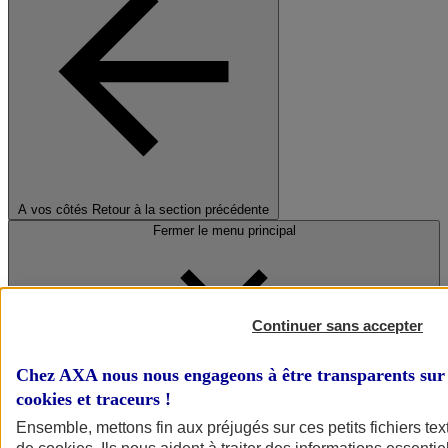
A vos côtés
Retour à la section précédente
Fermer le menu principal
Continuer sans accepter
Chez AXA nous nous engageons à être transparents sur 
cookies et traceurs
!
Préserver la nature et le climat
Ensemble, mettons fin aux préjugés sur ces petits fichiers te
Faire avancer la solidarité et l'inclusion