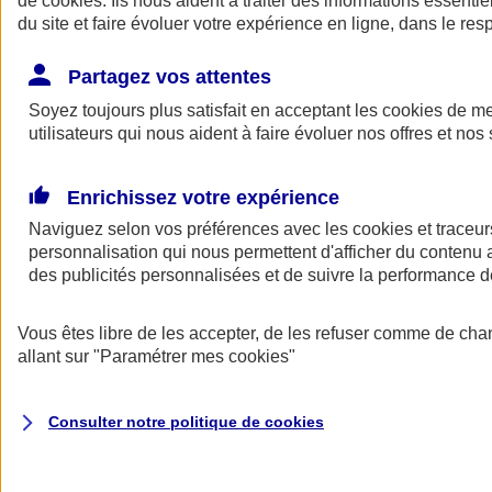
de
cookies
. Ils nous aident à traiter des informations essentie
Donner toute leur place aux territoires
du site et faire évoluer votre expérience en ligne, dans le resp
Porter l'élan du rugby féminin
Partagez vos attentes
Soyez toujours plus satisfait en acceptant les
cookies
de mes
utilisateurs qui nous aident à faire évoluer nos offres et nos 
Enrichissez votre expérience
Naviguez selon vos préférences avec les
cookies et traceur
personnalisation qui nous permettent d'afficher du contenu a
des publicités personnalisées et de suivre la performance
Vous êtes libre de les accepter, de les refuser comme de cha
allant sur
"Paramétrer mes
cookies
"
Nos actualités
Retour à la section précédente
Fermer le menu principal
Consulter notre politique de
cookies