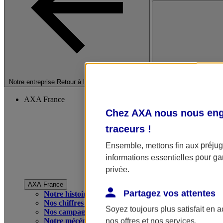
Fermer le menu princip
Notre entreprise
Retour à la section précédente
AXA France
Chez AXA nous nous enga
traceurs
!
Ensemble, mettons fin aux préjugé
informations essentielles pour gar
privée.
AXA France
Partagez vos attentes
Notre histoire
Nos chiffres clés
Soyez toujours plus satisfait en 
Nos campagnes publicitaires
Notre mécénat
nos offres et nos services.