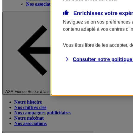
Nos associations
Enrichissez votre expé
Naviguez selon vos préférences 
contenu adapté à vos centres d'i
Vous êtes libre de les accepter, 
Consulter notre politiqu
Fermer le menu principal
AXA France
Retour à la section précédente
Notre histoire
Nos chiffres clés
Nos campagnes publicitaires
Notre mécénat
Nos associations