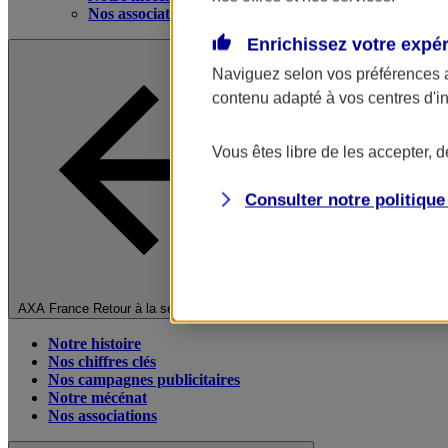
Nos associations
Enrichissez votre expé
Naviguez selon vos préférences 
contenu adapté à vos centres d'i
Vous êtes libre de les accepter, 
Consulter notre politiqu
Fermer le menu principal
AXA France
Retour à la section précédente
Notre histoire
Nos chiffres clés
Nos campagnes publicitaires
Notre mécénat
Nos associations