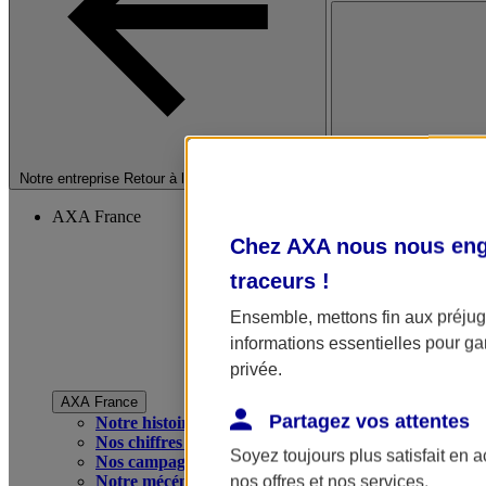
Fermer le menu princip
Notre entreprise
Retour à la section précédente
AXA France
Chez AXA nous nous enga
traceurs
!
Ensemble, mettons fin aux préjugé
informations essentielles pour gar
privée.
AXA France
Partagez vos attentes
Notre histoire
Nos chiffres clés
Soyez toujours plus satisfait en 
Nos campagnes publicitaires
Notre mécénat
nos offres et nos services.