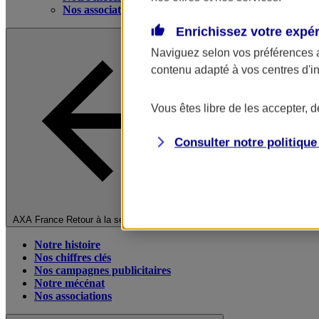
Nos associations
Enrichissez votre expé
Naviguez selon vos préférences 
contenu adapté à vos centres d'i
Vous êtes libre de les accepter, 
Consulter notre politiqu
Fermer le menu principal
AXA France
Retour à la section précédente
Notre histoire
Nos chiffres clés
Nos campagnes publicitaires
Notre mécénat
Nos associations