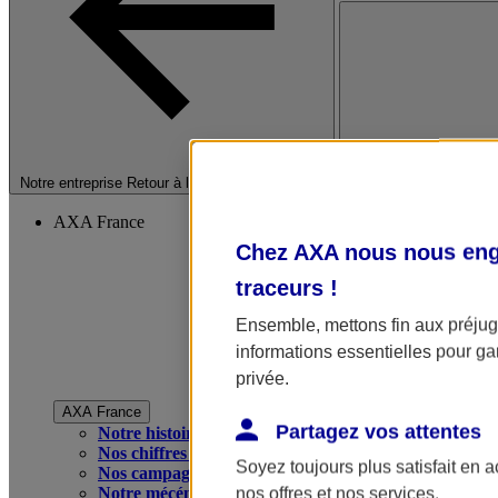
Fermer le menu princip
Notre entreprise
Retour à la section précédente
AXA France
Chez AXA nous nous enga
traceurs
!
Ensemble, mettons fin aux préjugé
informations essentielles pour gar
privée.
AXA France
Partagez vos attentes
Notre histoire
Nos chiffres clés
Soyez toujours plus satisfait en 
Nos campagnes publicitaires
Notre mécénat
nos offres et nos services.