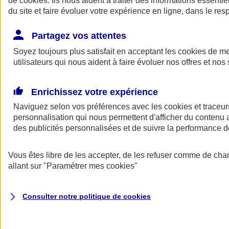
de
cookies
. Ils nous aident à traiter des informations essentie
Donner toute leur place aux territoires
du site et faire évoluer votre expérience en ligne, dans le resp
Porter l'élan du rugby féminin
Partagez vos attentes
Soyez toujours plus satisfait en acceptant les
cookies
de mes
utilisateurs qui nous aident à faire évoluer nos offres et nos 
Enrichissez votre expérience
Naviguez selon vos préférences avec les
cookies et traceur
personnalisation qui nous permettent d'afficher du contenu a
des publicités personnalisées et de suivre la performance
Vous êtes libre de les accepter, de les refuser comme de cha
allant sur
"Paramétrer mes
cookies
"
Nos actualités
Retour à la section précédente
Fermer le menu principal
Consulter notre politique de
cookies