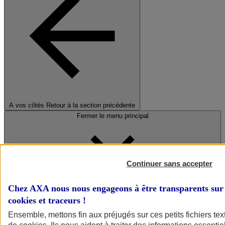
A vos côtés
Retour à la section précédente
Fermer le menu principal
Continuer sans accepter
Chez AXA nous nous engageons à être transparents sur 
cookies et traceurs
!
Préserver la nature et le climat
Ensemble, mettons fin aux préjugés sur ces petits fichiers te
Faire avancer la solidarité et l'inclusion