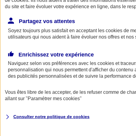
de
cookies
. Ils nous aident à traiter des informations essentie
Donner toute leur place aux territoires
du site et faire évoluer votre expérience en ligne, dans le resp
Porter l'élan du rugby féminin
Partagez vos attentes
Soyez toujours plus satisfait en acceptant les
cookies
de mes
utilisateurs qui nous aident à faire évoluer nos offres et nos 
Enrichissez votre expérience
Naviguez selon vos préférences avec les
cookies et traceur
personnalisation qui nous permettent d'afficher du contenu a
des publicités personnalisées et de suivre la performance
Vous êtes libre de les accepter, de les refuser comme de cha
allant sur
"Paramétrer mes
cookies
"
Nos actualités
Retour à la section précédente
Fermer le menu principal
Consulter notre politique de
cookies