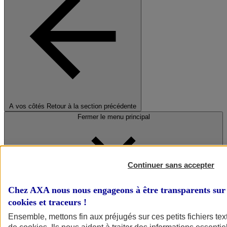
A vos côtés
Retour à la section précédente
Fermer le menu principal
Continuer sans accepter
Chez AXA nous nous engageons à être transparents sur 
cookies et traceurs
!
Préserver la nature et le climat
Ensemble, mettons fin aux préjugés sur ces petits fichiers te
Faire avancer la solidarité et l'inclusion