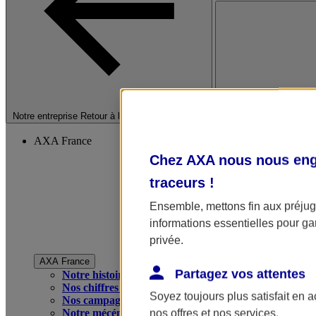
Fermer le menu princip
Notre entreprise
Retour à la section précédente
AXA France
Chez AXA nous nous enga
traceurs
!
Ensemble, mettons fin aux préjugé
informations essentielles pour gar
privée.
AXA France
Partagez vos attentes
Notre histoire
Nos chiffres clés
Soyez toujours plus satisfait en 
Nos campagnes publicitaires
Notre mécénat
nos offres et nos services.