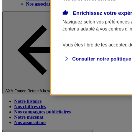
Nos associations
Enrichissez votre expé
Naviguez selon vos préférences 
contenu adapté à vos centres d'i
Vous êtes libre de les accepter, 
Consulter notre politiqu
Fermer le menu principal
AXA France
Retour à la section précédente
Notre histoire
Nos chiffres clés
Nos campagnes publicitaires
Notre mécénat
Nos associations