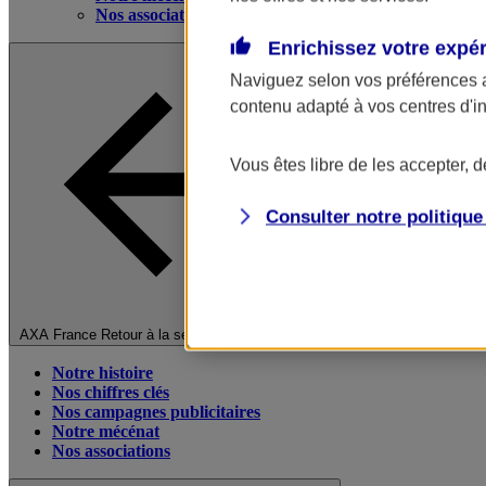
Nos associations
Enrichissez votre expé
Naviguez selon vos préférences 
contenu adapté à vos centres d'i
Vous êtes libre de les accepter, 
Consulter notre politiqu
Fermer le menu principal
AXA France
Retour à la section précédente
Notre histoire
Nos chiffres clés
Nos campagnes publicitaires
Notre mécénat
Nos associations