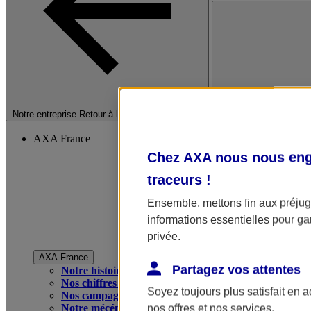
Fermer le menu princip
Notre entreprise
Retour à la section précédente
AXA France
Chez AXA nous nous enga
traceurs
!
Ensemble, mettons fin aux préjugé
informations essentielles pour gar
privée.
AXA France
Partagez vos attentes
Notre histoire
Nos chiffres clés
Soyez toujours plus satisfait en 
Nos campagnes publicitaires
Notre mécénat
nos offres et nos services.