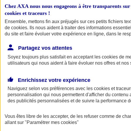
Chez AXA nous nous engageons à être transparents sur 
cookies et traceurs
!
Ensemble, mettons fin aux préjugés sur ces petits fichiers te
de
cookies
. Ils nous aident à traiter des informations essentie
du site et faire évoluer votre expérience en ligne, dans le resp
Partagez vos attentes
Soyez toujours plus satisfait en acceptant les
cookies
de mes
A vos côtés
Retour à la section précédente
utilisateurs qui nous aident à faire évoluer nos offres et nos 
Fermer le menu principal
Enrichissez votre expérience
Naviguez selon vos préférences avec les
cookies et traceur
personnalisation qui nous permettent d'afficher du contenu a
des publicités personnalisées et de suivre la performance
Vous êtes libre de les accepter, de les refuser comme de cha
allant sur
Préserver la nature et le climat
"Paramétrer mes
cookies
"
Faire avancer la solidarité et l'inclusion