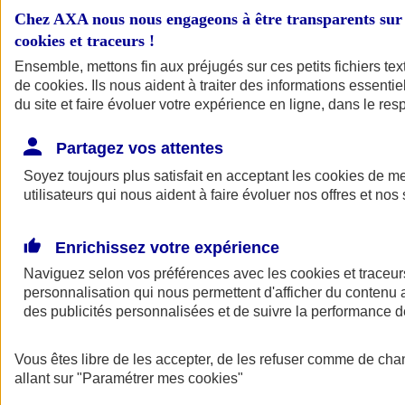
Chez AXA nous nous engageons à être transparents sur 
cookies et traceurs
!
Ensemble, mettons fin aux préjugés sur ces petits fichiers te
de
cookies
. Ils nous aident à traiter des informations essentie
du site et faire évoluer votre expérience en ligne, dans le resp
Partagez vos attentes
Soyez toujours plus satisfait en acceptant les
cookies
de mes
A vos côtés
Retour à la section précédente
utilisateurs qui nous aident à faire évoluer nos offres et nos 
Fermer le menu principal
Enrichissez votre expérience
Naviguez selon vos préférences avec les
cookies et traceur
personnalisation qui nous permettent d'afficher du contenu a
des publicités personnalisées et de suivre la performance
Vous êtes libre de les accepter, de les refuser comme de cha
allant sur
Préserver la nature et le climat
"Paramétrer mes
cookies
"
Faire avancer la solidarité et l'inclusion