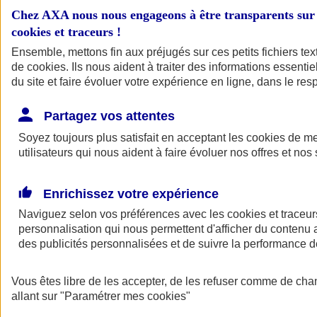
Chez AXA nous nous engageons à être transparents sur 
cookies et traceurs
!
Ensemble, mettons fin aux préjugés sur ces petits fichiers te
de
cookies
. Ils nous aident à traiter des informations essentie
du site et faire évoluer votre expérience en ligne, dans le resp
Partagez vos attentes
Soyez toujours plus satisfait en acceptant les
cookies
de mes
A vos côtés
Retour à la section précédente
utilisateurs qui nous aident à faire évoluer nos offres et nos 
Fermer le menu principal
Enrichissez votre expérience
Naviguez selon vos préférences avec les
cookies et traceur
personnalisation qui nous permettent d'afficher du contenu a
des publicités personnalisées et de suivre la performance
Vous êtes libre de les accepter, de les refuser comme de cha
allant sur
Préserver la nature et le climat
"Paramétrer mes
cookies
"
Faire avancer la solidarité et l'inclusion