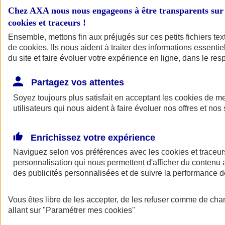
Chez AXA nous nous engageons à être transparents sur 
cookies et traceurs
!
Ensemble, mettons fin aux préjugés sur ces petits fichiers te
de
cookies
. Ils nous aident à traiter des informations essentie
du site et faire évoluer votre expérience en ligne, dans le resp
Partagez vos attentes
Soyez toujours plus satisfait en acceptant les
cookies
de mes
A vos côtés
Retour à la section précédente
utilisateurs qui nous aident à faire évoluer nos offres et nos 
Fermer le menu principal
Enrichissez votre expérience
Naviguez selon vos préférences avec les
cookies et traceur
personnalisation qui nous permettent d'afficher du contenu a
des publicités personnalisées et de suivre la performance
Vous êtes libre de les accepter, de les refuser comme de cha
allant sur
Préserver la nature et le climat
"Paramétrer mes
cookies
"
Faire avancer la solidarité et l'inclusion