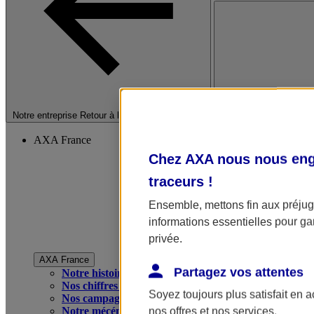
Fermer le menu princip
Notre entreprise
Retour à la section précédente
AXA France
Chez AXA nous nous enga
traceurs
!
Ensemble, mettons fin aux préjugé
informations essentielles pour gar
privée.
AXA France
Partagez vos attentes
Notre histoire
Nos chiffres clés
Soyez toujours plus satisfait en 
Nos campagnes publicitaires
Notre mécénat
nos offres et nos services.