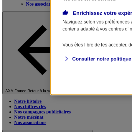
Nos associations
Enrichissez votre expé
Naviguez selon vos préférences 
contenu adapté à vos centres d'i
Vous êtes libre de les accepter, 
Consulter notre politiqu
Fermer le menu principal
AXA France
Retour à la section précédente
Notre histoire
Nos chiffres clés
Nos campagnes publicitaires
Notre mécénat
Nos associations