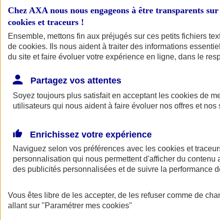
Chez AXA nous nous engageons à être transparents sur 
cookies et traceurs
!
Ensemble, mettons fin aux préjugés sur ces petits fichiers te
de
cookies
. Ils nous aident à traiter des informations essentie
du site et faire évoluer votre expérience en ligne, dans le resp
Partagez vos attentes
Soyez toujours plus satisfait en acceptant les
cookies
de mes
A vos côtés
Retour à la section précédente
utilisateurs qui nous aident à faire évoluer nos offres et nos 
Fermer le menu principal
Enrichissez votre expérience
Naviguez selon vos préférences avec les
cookies et traceur
personnalisation qui nous permettent d'afficher du contenu a
des publicités personnalisées et de suivre la performance
Vous êtes libre de les accepter, de les refuser comme de cha
allant sur
Préserver la nature et le climat
"Paramétrer mes
cookies
"
Faire avancer la solidarité et l'inclusion