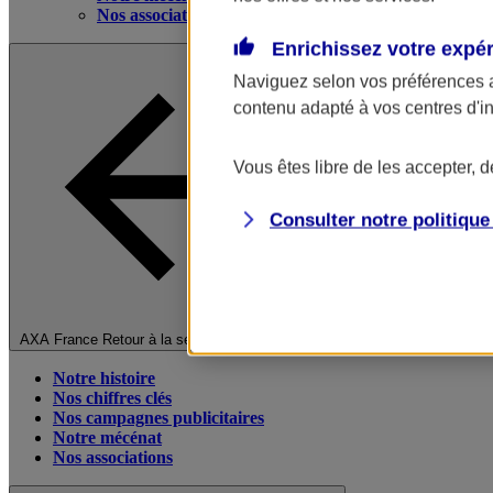
Nos associations
Enrichissez votre expé
Naviguez selon vos préférences 
contenu adapté à vos centres d'i
Vous êtes libre de les accepter, 
Consulter notre politiqu
Fermer le menu principal
AXA France
Retour à la section précédente
Notre histoire
Nos chiffres clés
Nos campagnes publicitaires
Notre mécénat
Nos associations