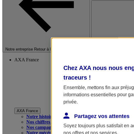
Fermer le menu princip
Notre entreprise
Retour à la section précédente
AXA France
Chez AXA nous nous enga
traceurs
!
Ensemble, mettons fin aux préjugé
informations essentielles pour gar
privée.
AXA France
Partagez vos attentes
Notre histoire
Nos chiffres clés
Soyez toujours plus satisfait en 
Nos campagnes publicitaires
Notre mécénat
nos offres et nos services.