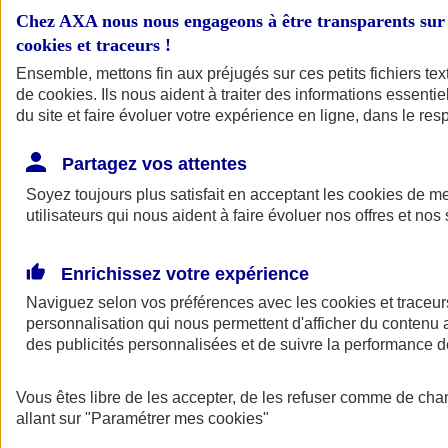
Chez AXA nous nous engageons à être transparents sur 
cookies et traceurs
!
Ensemble, mettons fin aux préjugés sur ces petits fichiers te
de
cookies
. Ils nous aident à traiter des informations essentie
du site et faire évoluer votre expérience en ligne, dans le resp
Partagez vos attentes
Soyez toujours plus satisfait en acceptant les
cookies
de mes
A vos côtés
Retour à la section précédente
utilisateurs qui nous aident à faire évoluer nos offres et nos 
Fermer le menu principal
Enrichissez votre expérience
Naviguez selon vos préférences avec les
cookies et traceur
personnalisation qui nous permettent d'afficher du contenu a
des publicités personnalisées et de suivre la performance
Vous êtes libre de les accepter, de les refuser comme de cha
allant sur
Préserver la nature et le climat
"Paramétrer mes
cookies
"
Faire avancer la solidarité et l'inclusion