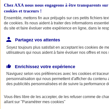
Chez AXA nous nous engageons à être transparents sur 
cookies et traceurs
!
Ensemble, mettons fin aux préjugés sur ces petits fichiers te
de
cookies
. Ils nous aident à traiter des informations essentie
du site et faire évoluer votre expérience en ligne, dans le resp
Partagez vos attentes
Soyez toujours plus satisfait en acceptant les
cookies
de mes
A vos côtés
Retour à la section précédente
utilisateurs qui nous aident à faire évoluer nos offres et nos 
Fermer le menu principal
Enrichissez votre expérience
Naviguez selon vos préférences avec les
cookies et traceur
personnalisation qui nous permettent d'afficher du contenu a
des publicités personnalisées et de suivre la performance
Vous êtes libre de les accepter, de les refuser comme de cha
allant sur
Préserver la nature et le climat
"Paramétrer mes
cookies
"
Faire avancer la solidarité et l'inclusion