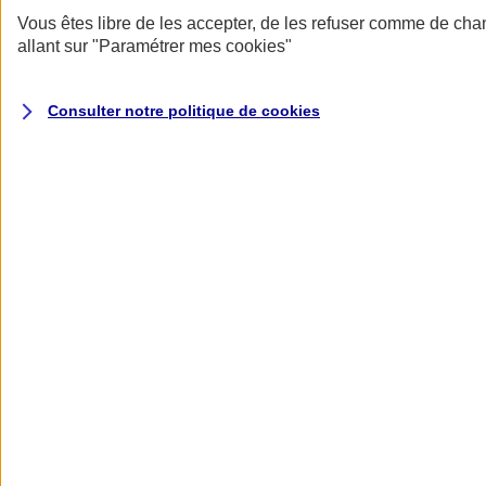
Vous êtes libre de les accepter, de les refuser comme de cha
allant sur
"Paramétrer mes
cookies
"
Consulter notre politique de
cookies
A vos côtés
Retour à la section précédente
Fermer le menu principal
Préserver la nature et le climat
Faire avancer la solidarité et l'inclusion