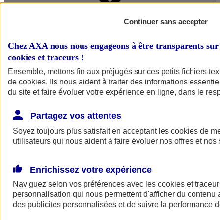
Continuer sans accepter
Chez AXA nous nous engageons à être transparents sur 
cookies et traceurs
!
A vos côtés
Ensemble, mettons fin aux préjugés sur ces petits fichiers te
de
cookies
. Ils nous aident à traiter des informations essentie
du site et faire évoluer votre expérience en ligne, dans le resp
Partagez vos attentes
Soyez toujours plus satisfait en acceptant les
cookies
de mes
utilisateurs qui nous aident à faire évoluer nos offres et nos 
A vos côtés
Préserver la nature et le climat
Faire avancer la solidarité et l'inclusion
Enrichissez votre expérience
Donner toute leur place aux territoires
Porter l'élan du rugby féminin
Naviguez selon vos préférences avec les
cookies et traceur
personnalisation qui nous permettent d'afficher du contenu a
des publicités personnalisées et de suivre la performance