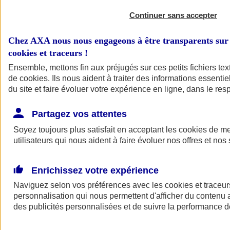
Continuer sans accepter
Chez AXA nous nous engageons à être transparents sur 
cookies et traceurs
!
Ensemble, mettons fin aux préjugés sur ces petits fichiers te
de
cookies
. Ils nous aident à traiter des informations essentie
du site et faire évoluer votre expérience en ligne, dans le resp
A vos côtés
Retour à la section précédente
Partagez vos attentes
Fermer le menu principal
Soyez toujours plus satisfait en acceptant les
cookies
de mes
utilisateurs qui nous aident à faire évoluer nos offres et nos 
Enrichissez votre expérience
Naviguez selon vos préférences avec les
cookies et traceur
personnalisation qui nous permettent d'afficher du contenu a
des publicités personnalisées et de suivre la performance
Préserver la nature et le climat
Faire avancer la solidarité et l'inclusion