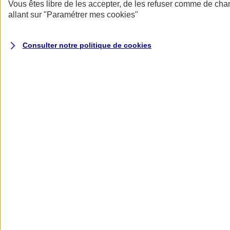
Donner toute leur place aux territoires
Vous êtes libre de les accepter, de les refuser comme de cha
Porter l'élan du rugby féminin
allant sur
"Paramétrer mes
cookies
"
Consulter notre politique de
cookies
Nos actualités
Retour à la section précédente
Fermer le menu principal