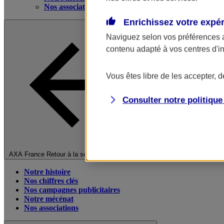
Nos associations
Enrichissez votre expé
Naviguez selon vos préférences 
contenu adapté à vos centres d'i
Vous êtes libre de les accepter, 
Consulter notre politiqu
Fermer le menu principal
AXA France
Retour à la section précédente
Notre histoire
Nos chiffres clés
Nos campagnes publicitaires
Notre mécénat
Nos associations