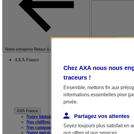
Fermer le menu princip
Notre entreprise
Retour à la section précédente
AXA France
Chez AXA nous nous enga
traceurs
!
Ensemble, mettons fin aux préjugé
informations essentielles pour gar
privée.
AXA France
Partagez vos attentes
Notre histoire
Nos chiffres clés
Soyez toujours plus satisfait en 
Nos campagnes publicitaires
Notre mécénat
nos offres et nos services.