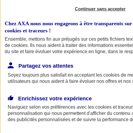
Continuer sans accepter
Chez AXA nous nous engageons à être transparents sur 
cookies et traceurs
!
Ensemble, mettons fin aux préjugés sur ces petits fichiers te
de
cookies
. Ils nous aident à traiter des informations essentie
du site et faire évoluer votre expérience en ligne, dans le resp
A vos côtés
Retour à la section précédente
Partagez vos attentes
Fermer le menu principal
Soyez toujours plus satisfait en acceptant les
cookies
de mes
utilisateurs qui nous aident à faire évoluer nos offres et nos 
Enrichissez votre expérience
Naviguez selon vos préférences avec les
cookies et traceur
personnalisation qui nous permettent d'afficher du contenu a
des publicités personnalisées et de suivre la performance
Préserver la nature et le climat
Faire avancer la solidarité et l'inclusion