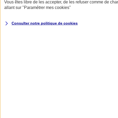
Donner toute leur place aux territoires
Vous êtes libre de les accepter, de les refuser comme de cha
Porter l'élan du rugby féminin
allant sur
"Paramétrer mes
cookies
"
Consulter notre politique de
cookies
Nos actualités
Retour à la section précédente
Fermer le menu principal