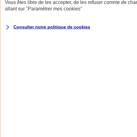
Donner toute leur place aux territoires
Vous êtes libre de les accepter, de les refuser comme de cha
Porter l'élan du rugby féminin
allant sur
"Paramétrer mes
cookies
"
Consulter notre politique de
cookies
Nos actualités
Retour à la section précédente
Fermer le menu principal