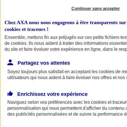
Continuer sans accepter
Chez AXA nous nous engageons à être transparents sur 
cookies et traceurs
!
Ensemble, mettons fin aux préjugés sur ces petits fichiers te
de
cookies
. Ils nous aident à traiter des informations essentie
du site et faire évoluer votre expérience en ligne, dans le resp
A vos côtés
Retour à la section précédente
Partagez vos attentes
Fermer le menu principal
Soyez toujours plus satisfait en acceptant les
cookies
de mes
utilisateurs qui nous aident à faire évoluer nos offres et nos 
Enrichissez votre expérience
Naviguez selon vos préférences avec les
cookies et traceur
personnalisation qui nous permettent d'afficher du contenu a
des publicités personnalisées et de suivre la performance
Préserver la nature et le climat
Faire avancer la solidarité et l'inclusion