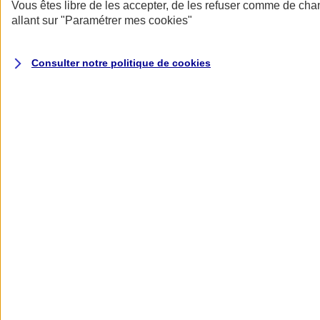
Donner toute leur place aux territoires
Vous êtes libre de les accepter, de les refuser comme de cha
Porter l'élan du rugby féminin
allant sur
"Paramétrer mes
cookies
"
Consulter notre politique de
cookies
Nos actualités
Retour à la section précédente
Fermer le menu principal