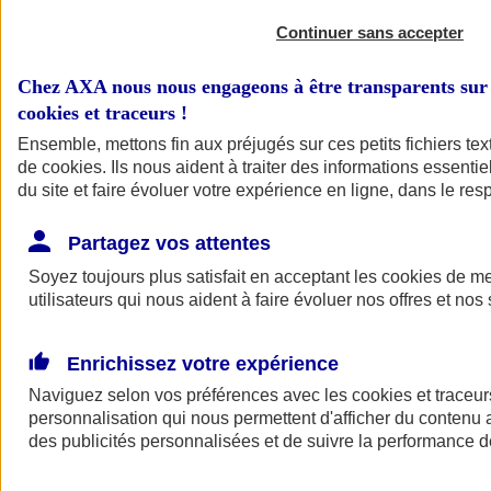
Continuer sans accepter
Chez AXA nous nous engageons à être transparents sur 
cookies et traceurs
!
Ensemble, mettons fin aux préjugés sur ces petits fichiers te
de
cookies
. Ils nous aident à traiter des informations essentie
du site et faire évoluer votre expérience en ligne, dans le resp
A vos côtés
Retour à la section précédente
Partagez vos attentes
Fermer le menu principal
Soyez toujours plus satisfait en acceptant les
cookies
de mes
utilisateurs qui nous aident à faire évoluer nos offres et nos 
Enrichissez votre expérience
Naviguez selon vos préférences avec les
cookies et traceur
personnalisation qui nous permettent d'afficher du contenu a
des publicités personnalisées et de suivre la performance
Préserver la nature et le climat
Faire avancer la solidarité et l'inclusion