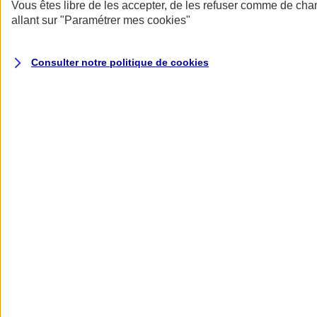
Donner toute leur place aux territoires
Vous êtes libre de les accepter, de les refuser comme de cha
Porter l'élan du rugby féminin
allant sur
"Paramétrer mes
cookies
"
Consulter notre politique de
cookies
Nos actualités
Retour à la section précédente
Fermer le menu principal