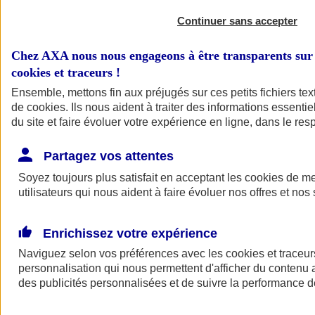
Continuer sans accepter
Chez AXA nous nous engageons à être transparents sur 
cookies et traceurs
!
Ensemble, mettons fin aux préjugés sur ces petits fichiers te
de
cookies
. Ils nous aident à traiter des informations essentie
du site et faire évoluer votre expérience en ligne, dans le resp
A vos côtés
Retour à la section précédente
Partagez vos attentes
Fermer le menu principal
Soyez toujours plus satisfait en acceptant les
cookies
de mes
utilisateurs qui nous aident à faire évoluer nos offres et nos 
Enrichissez votre expérience
Naviguez selon vos préférences avec les
cookies et traceur
personnalisation qui nous permettent d'afficher du contenu a
des publicités personnalisées et de suivre la performance
Préserver la nature et le climat
Faire avancer la solidarité et l'inclusion