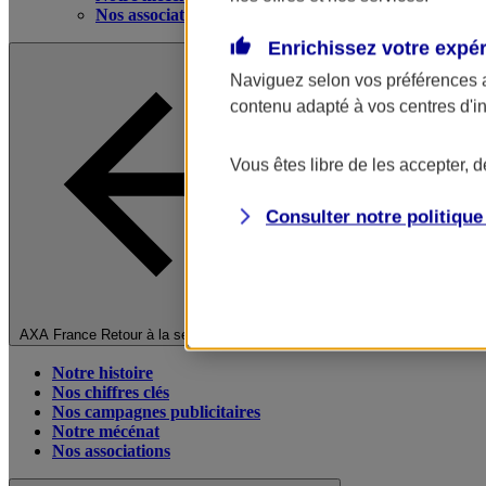
Nos associations
Enrichissez votre expé
Naviguez selon vos préférences 
contenu adapté à vos centres d'i
Vous êtes libre de les accepter, 
Consulter notre politiqu
Fermer le menu principal
AXA France
Retour à la section précédente
Notre histoire
Nos chiffres clés
Nos campagnes publicitaires
Notre mécénat
Nos associations