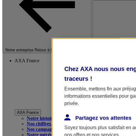
Fermer le menu princip
Notre entreprise
Retour à la section précédente
AXA France
Chez AXA nous nous enga
traceurs
!
Ensemble, mettons fin aux préjugé
informations essentielles pour gar
privée.
AXA France
Partagez vos attentes
Notre histoire
Nos chiffres clés
Soyez toujours plus satisfait en 
Nos campagnes publicitaires
Notre mécénat
nos offres et nos services.