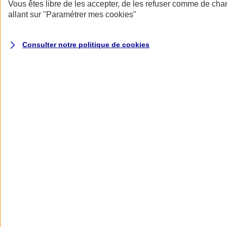
Donner toute leur place aux territoires
Vous êtes libre de les accepter, de les refuser comme de cha
Porter l'élan du rugby féminin
allant sur
"Paramétrer mes
cookies
"
Consulter notre politique de
cookies
Nos actualités
Retour à la section précédente
Fermer le menu principal