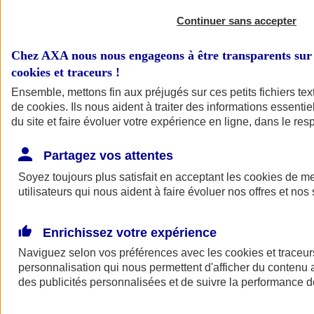
Continuer sans accepter
Chez AXA nous nous engageons à être transparents sur 
cookies et traceurs
!
Ensemble, mettons fin aux préjugés sur ces petits fichiers te
de
cookies
. Ils nous aident à traiter des informations essentie
du site et faire évoluer votre expérience en ligne, dans le resp
A vos côtés
Retour à la section précédente
Partagez vos attentes
Fermer le menu principal
Soyez toujours plus satisfait en acceptant les
cookies
de mes
utilisateurs qui nous aident à faire évoluer nos offres et nos 
Enrichissez votre expérience
Naviguez selon vos préférences avec les
cookies et traceur
personnalisation qui nous permettent d'afficher du contenu a
des publicités personnalisées et de suivre la performance
Préserver la nature et le climat
Faire avancer la solidarité et l'inclusion