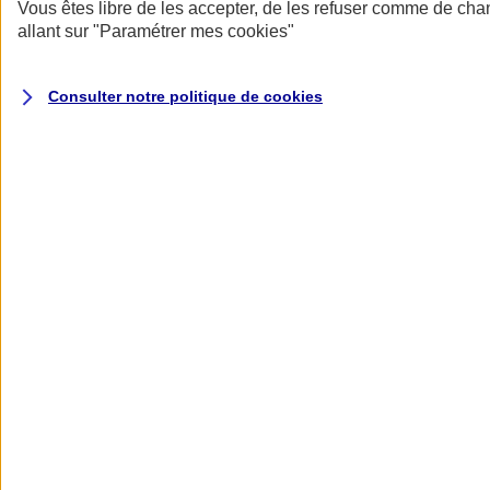
Donner toute leur place aux territoires
Vous êtes libre de les accepter, de les refuser comme de cha
Porter l'élan du rugby féminin
allant sur
"Paramétrer mes
cookies
"
Consulter notre politique de
cookies
Nos actualités
Retour à la section précédente
Fermer le menu principal