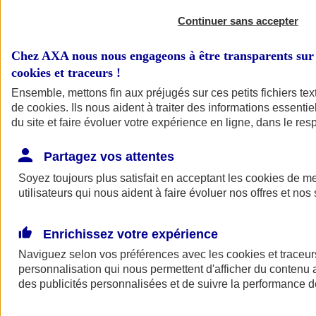
Continuer sans accepter
Chez AXA nous nous engageons à être transparents sur 
cookies et traceurs
!
Ensemble, mettons fin aux préjugés sur ces petits fichiers te
de
cookies
. Ils nous aident à traiter des informations essentie
du site et faire évoluer votre expérience en ligne, dans le resp
A vos côtés
Retour à la section précédente
Partagez vos attentes
Fermer le menu principal
Soyez toujours plus satisfait en acceptant les
cookies
de mes
utilisateurs qui nous aident à faire évoluer nos offres et nos 
Enrichissez votre expérience
Naviguez selon vos préférences avec les
cookies et traceur
personnalisation qui nous permettent d'afficher du contenu a
des publicités personnalisées et de suivre la performance
Préserver la nature et le climat
Faire avancer la solidarité et l'inclusion