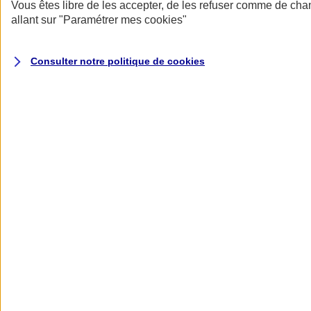
Donner toute leur place aux territoires
Vous êtes libre de les accepter, de les refuser comme de cha
Porter l'élan du rugby féminin
allant sur
"Paramétrer mes
cookies
"
Consulter notre politique de
cookies
Nos actualités
Retour à la section précédente
Fermer le menu principal