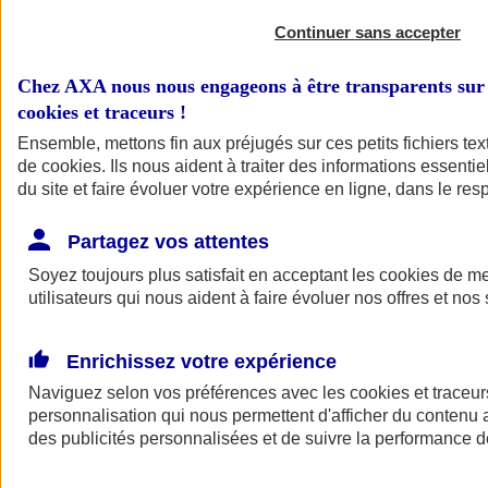
Continuer sans accepter
Chez AXA nous nous engageons à être transparents sur 
cookies et traceurs
!
Ensemble, mettons fin aux préjugés sur ces petits fichiers te
de
cookies
. Ils nous aident à traiter des informations essentie
du site et faire évoluer votre expérience en ligne, dans le resp
A vos côtés
Retour à la section précédente
Partagez vos attentes
Fermer le menu principal
Soyez toujours plus satisfait en acceptant les
cookies
de mes
utilisateurs qui nous aident à faire évoluer nos offres et nos 
Enrichissez votre expérience
Naviguez selon vos préférences avec les
cookies et traceur
personnalisation qui nous permettent d'afficher du contenu a
des publicités personnalisées et de suivre la performance
Préserver la nature et le climat
Faire avancer la solidarité et l'inclusion