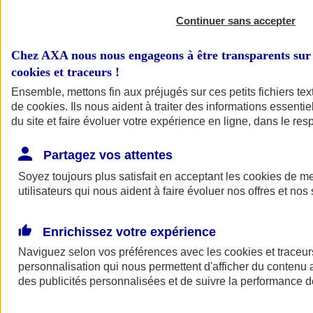
Continuer sans accepter
Chez AXA nous nous engageons à être transparents sur 
cookies et traceurs
!
Ensemble, mettons fin aux préjugés sur ces petits fichiers te
de
cookies
. Ils nous aident à traiter des informations essentie
du site et faire évoluer votre expérience en ligne, dans le resp
A vos côtés
Retour à la section précédente
Partagez vos attentes
Fermer le menu principal
Soyez toujours plus satisfait en acceptant les
cookies
de mes
utilisateurs qui nous aident à faire évoluer nos offres et nos 
Enrichissez votre expérience
Naviguez selon vos préférences avec les
cookies et traceur
personnalisation qui nous permettent d'afficher du contenu a
des publicités personnalisées et de suivre la performance
Préserver la nature et le climat
Faire avancer la solidarité et l'inclusion