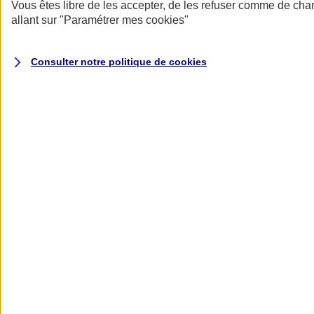
Donner toute leur place aux territoires
Vous êtes libre de les accepter, de les refuser comme de cha
Porter l'élan du rugby féminin
allant sur
"Paramétrer mes
cookies
"
Consulter notre politique de
cookies
Nos actualités
Retour à la section précédente
Fermer le menu principal