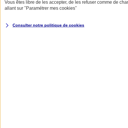
Donner toute leur place aux territoires
Vous êtes libre de les accepter, de les refuser comme de cha
Porter l'élan du rugby féminin
allant sur
"Paramétrer mes
cookies
"
Consulter notre politique de
cookies
Nos actualités
Retour à la section précédente
Fermer le menu principal