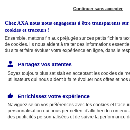
Continuer sans accepter
Chez AXA nous nous engageons à être transparents sur 
cookies et traceurs
!
Ensemble, mettons fin aux préjugés sur ces petits fichiers te
de
cookies
. Ils nous aident à traiter des informations essentie
du site et faire évoluer votre expérience en ligne, dans le resp
A vos côtés
Retour à la section précédente
Partagez vos attentes
Fermer le menu principal
Soyez toujours plus satisfait en acceptant les
cookies
de mes
utilisateurs qui nous aident à faire évoluer nos offres et nos 
Enrichissez votre expérience
Naviguez selon vos préférences avec les
cookies et traceur
personnalisation qui nous permettent d'afficher du contenu a
des publicités personnalisées et de suivre la performance
Préserver la nature et le climat
Faire avancer la solidarité et l'inclusion