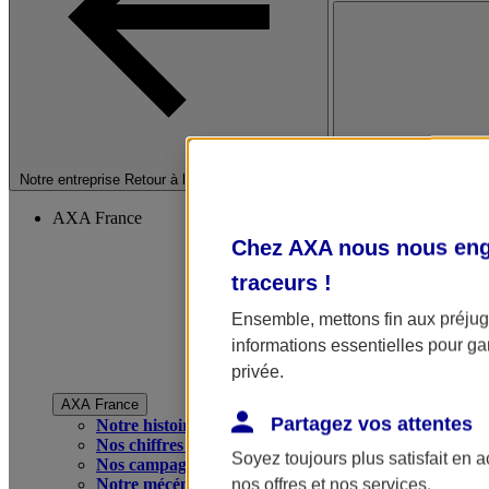
Fermer le menu princip
Notre entreprise
Retour à la section précédente
AXA France
Chez AXA nous nous enga
traceurs
!
Ensemble, mettons fin aux préjugé
informations essentielles pour gar
privée.
AXA France
Partagez vos attentes
Notre histoire
Nos chiffres clés
Soyez toujours plus satisfait en 
Nos campagnes publicitaires
Notre mécénat
nos offres et nos services.