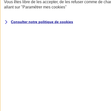
Donner toute leur place aux territoires
Vous êtes libre de les accepter, de les refuser comme de cha
Porter l'élan du rugby féminin
allant sur
"Paramétrer mes
cookies
"
Consulter notre politique de
cookies
Nos actualités
Retour à la section précédente
Fermer le menu principal