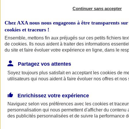
Continuer sans accepter
Chez AXA nous nous engageons à être transparents sur 
cookies et traceurs
!
Ensemble, mettons fin aux préjugés sur ces petits fichiers te
de
cookies
. Ils nous aident à traiter des informations essentie
du site et faire évoluer votre expérience en ligne, dans le resp
A vos côtés
Retour à la section précédente
Partagez vos attentes
Fermer le menu principal
Soyez toujours plus satisfait en acceptant les
cookies
de mes
utilisateurs qui nous aident à faire évoluer nos offres et nos 
Enrichissez votre expérience
Naviguez selon vos préférences avec les
cookies et traceur
personnalisation qui nous permettent d'afficher du contenu a
des publicités personnalisées et de suivre la performance
Préserver la nature et le climat
Faire avancer la solidarité et l'inclusion