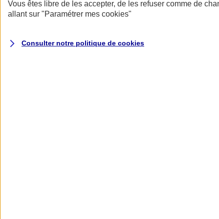
Donner toute leur place aux territoires
Vous êtes libre de les accepter, de les refuser comme de cha
Porter l'élan du rugby féminin
allant sur
"Paramétrer mes
cookies
"
Consulter notre politique de
cookies
Nos actualités
Retour à la section précédente
Fermer le menu principal