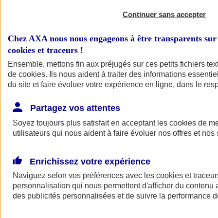
Continuer sans accepter
Chez AXA nous nous engageons à être transparents sur 
cookies et traceurs
!
Ensemble, mettons fin aux préjugés sur ces petits fichiers te
de
cookies
. Ils nous aident à traiter des informations essentie
du site et faire évoluer votre expérience en ligne, dans le resp
A vos côtés
Retour à la section précédente
Partagez vos attentes
Fermer le menu principal
Soyez toujours plus satisfait en acceptant les
cookies
de mes
utilisateurs qui nous aident à faire évoluer nos offres et nos 
Enrichissez votre expérience
Naviguez selon vos préférences avec les
cookies et traceur
personnalisation qui nous permettent d'afficher du contenu a
des publicités personnalisées et de suivre la performance
Préserver la nature et le climat
Faire avancer la solidarité et l'inclusion