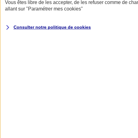
Donner toute leur place aux territoires
Vous êtes libre de les accepter, de les refuser comme de cha
Porter l'élan du rugby féminin
allant sur
"Paramétrer mes
cookies
"
Consulter notre politique de
cookies
Nos actualités
Retour à la section précédente
Fermer le menu principal