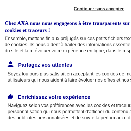
Continuer sans accepter
Chez AXA nous nous engageons à être transparents sur 
cookies et traceurs
!
Ensemble, mettons fin aux préjugés sur ces petits fichiers te
de
cookies
. Ils nous aident à traiter des informations essentie
du site et faire évoluer votre expérience en ligne, dans le resp
A vos côtés
Retour à la section précédente
Partagez vos attentes
Fermer le menu principal
Soyez toujours plus satisfait en acceptant les
cookies
de mes
utilisateurs qui nous aident à faire évoluer nos offres et nos 
Enrichissez votre expérience
Naviguez selon vos préférences avec les
cookies et traceur
personnalisation qui nous permettent d'afficher du contenu a
des publicités personnalisées et de suivre la performance
Préserver la nature et le climat
Faire avancer la solidarité et l'inclusion