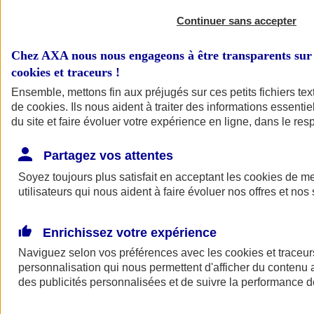
Continuer sans accepter
Chez AXA nous nous engageons à être transparents sur 
cookies et traceurs
!
Ensemble, mettons fin aux préjugés sur ces petits fichiers te
de
cookies
. Ils nous aident à traiter des informations essentie
du site et faire évoluer votre expérience en ligne, dans le resp
A vos côtés
Retour à la section précédente
Partagez vos attentes
Fermer le menu principal
Soyez toujours plus satisfait en acceptant les
cookies
de mes
utilisateurs qui nous aident à faire évoluer nos offres et nos 
Enrichissez votre expérience
Naviguez selon vos préférences avec les
cookies et traceur
personnalisation qui nous permettent d'afficher du contenu a
des publicités personnalisées et de suivre la performance
Préserver la nature et le climat
Faire avancer la solidarité et l'inclusion