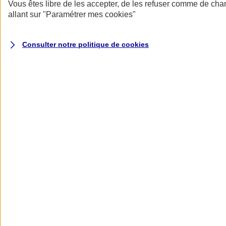
Donner toute leur place aux territoires
Vous êtes libre de les accepter, de les refuser comme de cha
Porter l'élan du rugby féminin
allant sur
"Paramétrer mes
cookies
"
Consulter notre politique de
cookies
Nos actualités
Retour à la section précédente
Fermer le menu principal