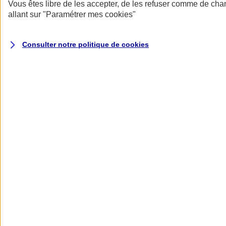
Donner toute leur place aux territoires
Vous êtes libre de les accepter, de les refuser comme de cha
Porter l'élan du rugby féminin
allant sur
"Paramétrer mes
cookies
"
Consulter notre politique de
cookies
Nos actualités
Retour à la section précédente
Fermer le menu principal