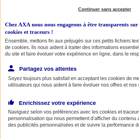
Continuer sans accepter
Chez AXA nous nous engageons à être transparents sur 
cookies et traceurs
!
Ensemble, mettons fin aux préjugés sur ces petits fichiers te
de
cookies
. Ils nous aident à traiter des informations essentie
du site et faire évoluer votre expérience en ligne, dans le resp
A vos côtés
Retour à la section précédente
Partagez vos attentes
Fermer le menu principal
Soyez toujours plus satisfait en acceptant les
cookies
de mes
utilisateurs qui nous aident à faire évoluer nos offres et nos 
Enrichissez votre expérience
Naviguez selon vos préférences avec les
cookies et traceur
personnalisation qui nous permettent d'afficher du contenu a
des publicités personnalisées et de suivre la performance
Préserver la nature et le climat
Faire avancer la solidarité et l'inclusion