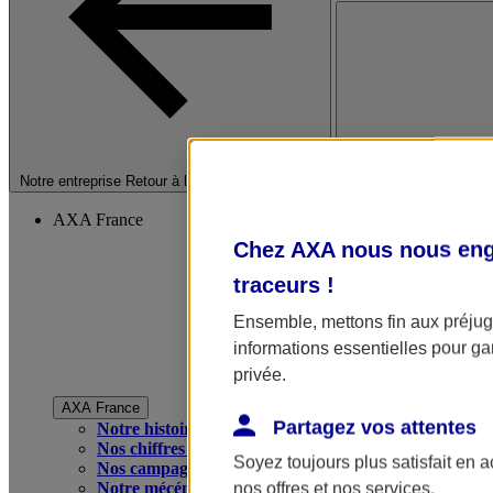
Fermer le menu princip
Notre entreprise
Retour à la section précédente
AXA France
Chez AXA nous nous enga
traceurs
!
Ensemble, mettons fin aux préjugé
informations essentielles pour gar
privée.
AXA France
Partagez vos attentes
Notre histoire
Nos chiffres clés
Soyez toujours plus satisfait en 
Nos campagnes publicitaires
Notre mécénat
nos offres et nos services.