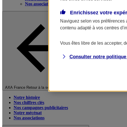
Nos associations
Enrichissez votre expé
Naviguez selon vos préférences 
contenu adapté à vos centres d'i
Vous êtes libre de les accepter, 
Consulter notre politiqu
Fermer le menu principal
AXA France
Retour à la section précédente
Notre histoire
Nos chiffres clés
Nos campagnes publicitaires
Notre mécénat
Nos associations